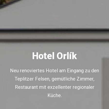
Hotel Orlík
Neu renoviertes Hotel am Eingang zu den
Teplitzer Felsen, gemütliche Zimmer,
Restaurant mit exzellenter regionaler
Küche.