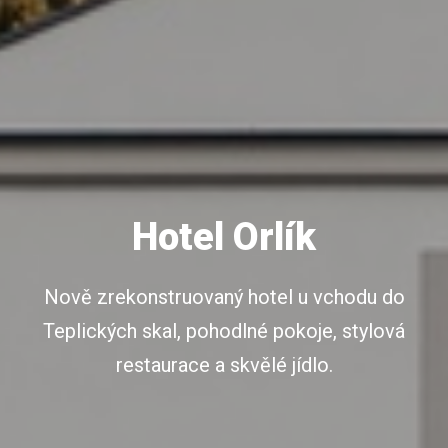
Hotel Orlík
Nově zrekonstruovaný hotel u vchodu do
Teplických skal, pohodlné pokoje, stylová
restaurace a skvělé jídlo.