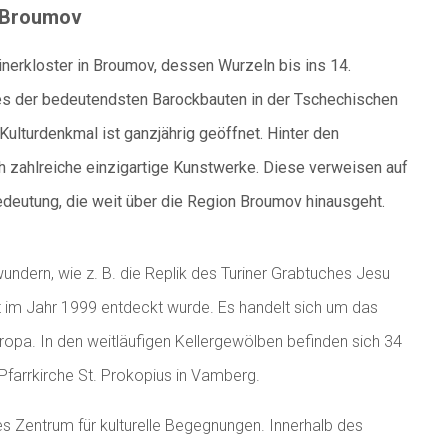
r Broumov
erkloster in Broumov, dessen Wurzeln bis ins 14.
ines der bedeutendsten Barockbauten in der Tschechischen
Kulturdenkmal ist ganzjährig geöffnet. Hinter den
h zahlreiche einzigartige Kunstwerke. Diese verweisen auf
edeutung, die weit über die Region Broumov hinausgeht.
undern, wie z. B. die Replik des Turiner Grabtuches Jesu
t im Jahr 1999 entdeckt wurde. Es handelt sich um das
uropa. In den weitläufigen Kellergewölben befinden sich 34
Pfarrkirche St. Prokopius in Vamberg.
ges Zentrum für kulturelle Begegnungen. Innerhalb des