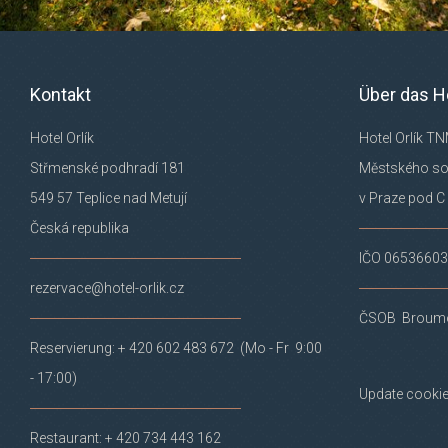
Kontakt
Über das H
Hotel Orlík
Hotel Orlík TN
Střmenské podhradí 181
Městského s
549 57 Teplice nad Metují
v Praze pod C
Česká republika
IČO 06536603
rezervace@hotel-orlik.cz
ČSOB Broumo
Reservierung: + 420 602 483 672 (Mo - Fr 9:00
- 17:00)
Update cookie
Restaurant: + 420 734 443 162