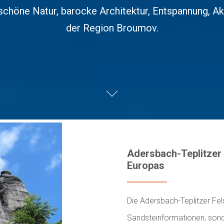
höne Natur, barocke Architektur, Entspannung, Akti
der Region Broumov.
Adersbach-Teplitzer 
Europas
Die Adersbach-Teplitzer Fel
Sandsteinformationen, sonde