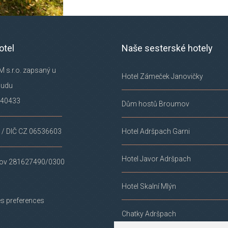
otel
Naše sesterské hotely
M s.r.o. zapsaný u
Hotel Zámeček Janovičky
oudu
 40433
Dům hostů Broumov
 / DIČ CZ 06536603
Hotel Adršpach Garni
Hotel Javor Adršpach
v 281627490/0300
Hotel Skalní Mlýn
s preferences
Chatky Adršpach