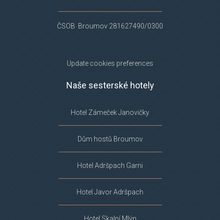
ČSOB Broumov 281627490/0300
Update cookies preferences
Naše sesterské hotely
Hotel Zámeček Janovičky
Dům hostů Broumov
Hotel Adršpach Garni
Hotel Javor Adršpach
Hotel Skalní Mlýn