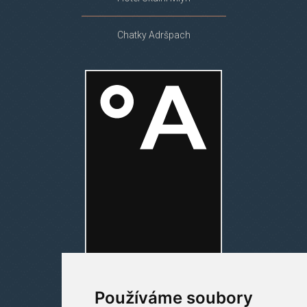
Chatky Adršpach
Používáme soubory