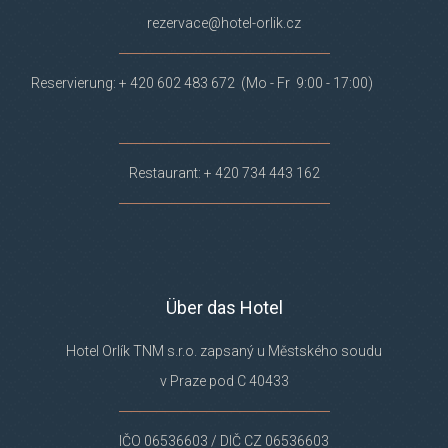
rezervace@hotel-orlik.cz
Reservierung: + 420 602 483 672 (Mo - Fr 9:00 - 17:00)
Restaurant: + 420 734 443 162
Über das Hotel
Hotel Orlík TNM s.r.o. zapsaný u Městského soudu
v Praze pod C 40433
IČO 06536603 / DIČ CZ 06536603