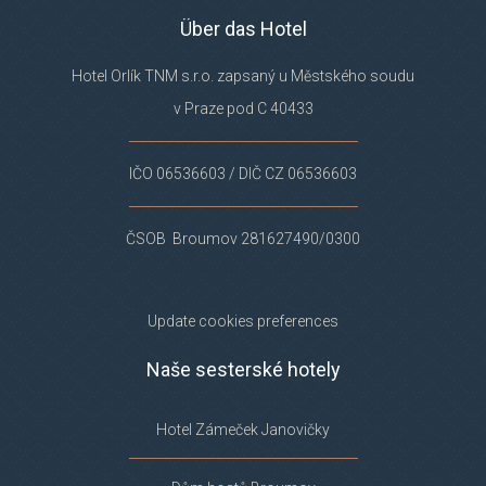
Über das Hotel
Hotel Orlík TNM s.r.o. zapsaný u Městského soudu
v Praze pod C 40433
IČO 06536603 / DIČ CZ 06536603
ČSOB Broumov 281627490/0300
Update cookies preferences
Naše sesterské hotely
Hotel Zámeček Janovičky