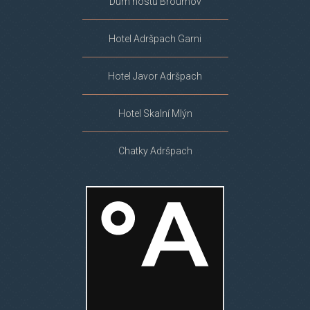
Dům hostů Broumov
Hotel Adršpach Garni
Hotel Javor Adršpach
Hotel Skalní Mlýn
Chatky Adršpach