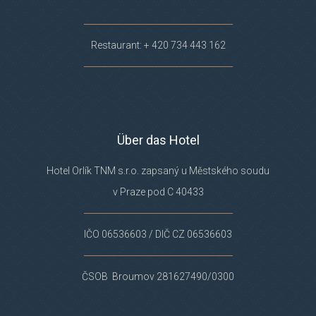
Restaurant: + 420 734 443 162
Über das Hotel
Hotel Orlík TNM s.r.o. zapsaný u Městského soudu
v Praze pod C 40433
IČO 06536603 / DIČ CZ 06536603
ČSOB Broumov 281627490/0300