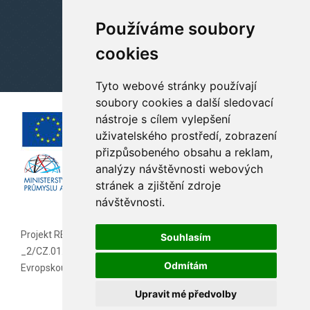
Používáme soubory
cookies
Tyto webové stránky používají
soubory cookies a další sledovací
nástroje s cílem vylepšení
uživatelského prostředí, zobrazení
přizpůsobeného obsahu a reklam,
analýzy návštěvnosti webových
stránek a zjištění zdroje
návštěvnosti.
Projekt REKONSTRUKCE HOTELU ORLÍK
Souhlasím
_2/CZ.01.2.07/0.0/0.0/19_256/0019237 je spolufinancován
Odmítám
Evropskou unií.
Upravit mé předvolby