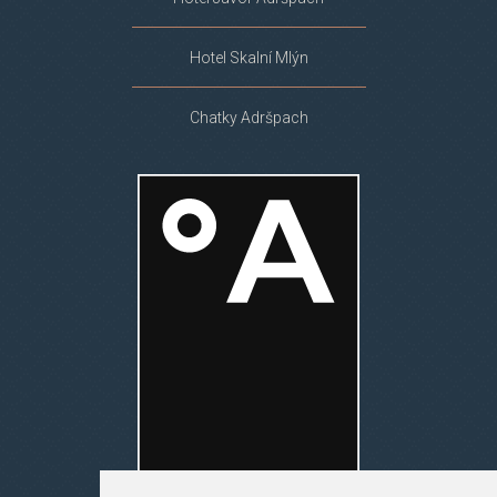
Hotel Skalní Mlýn
Chatky Adršpach