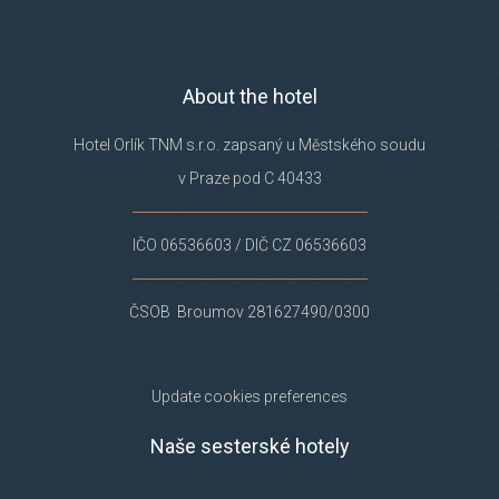
About the hotel
Hotel Orlík TNM s.r.o. zapsaný u Městského soudu
v Praze pod C 40433
IČO 06536603 / DIČ CZ 06536603
ČSOB Broumov 281627490/0300
Update cookies preferences
Naše sesterské hotely