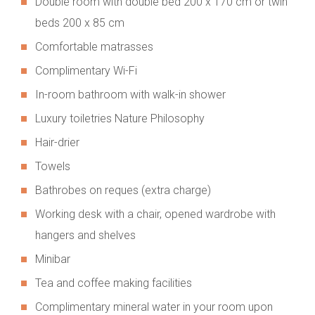
Double room with double bed 200 x 170 cm or twin
beds 200 x 85 cm
Comfortable matrasses
Complimentary Wi-Fi
In-room bathroom with walk-in shower
Luxury toiletries Nature Philosophy
Hair-drier
Towels
Bathrobes on reques (extra charge)
Working desk with a chair, opened wardrobe with
hangers and shelves
Minibar
Tea and coffee making facilities
Complimentary mineral water in your room upon