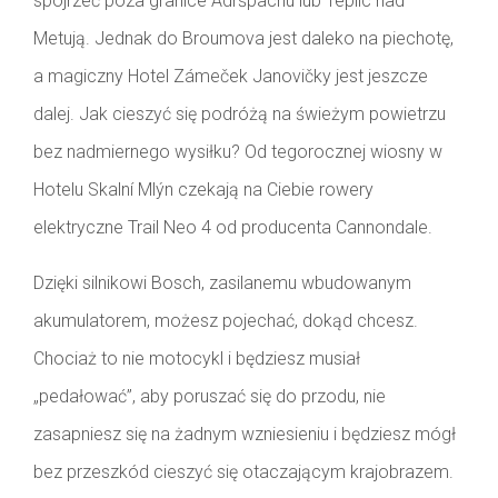
spojrzeć poza granice Adršpachu lub Teplic nad
Metują. Jednak do Broumova jest daleko na piechotę,
a magiczny Hotel Zámeček Janovičky jest jeszcze
dalej. Jak cieszyć się podróżą na świeżym powietrzu
bez nadmiernego wysiłku? Od tegorocznej wiosny w
Hotelu Skalní Mlýn czekają na Ciebie rowery
elektryczne Trail Neo 4 od producenta Cannondale.
Dzięki silnikowi Bosch, zasilanemu wbudowanym
akumulatorem, możesz pojechać, dokąd chcesz.
Chociaż to nie motocykl i będziesz musiał
„pedałować”, aby poruszać się do przodu, nie
zasapniesz się na żadnym wzniesieniu i będziesz mógł
bez przeszkód cieszyć się otaczającym krajobrazem.