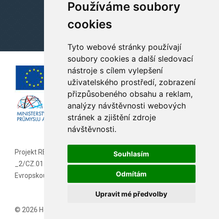
Používáme soubory
cookies
Tyto webové stránky používají
soubory cookies a další sledovací
nástroje s cílem vylepšení
uživatelského prostředí, zobrazení
přizpůsobeného obsahu a reklam,
analýzy návštěvnosti webových
stránek a zjištění zdroje
návštěvnosti.
Projekt REKONSTRUKCE HOTELU ORLÍK
Souhlasím
_2/CZ.01.2.07/0.0/0.0/19_256/0019237 je spolufinancován
Odmítám
Evropskou unií.
Upravit mé předvolby
© 2026 Hotel Orlík
Copyright
PIXMAN s. r. o.