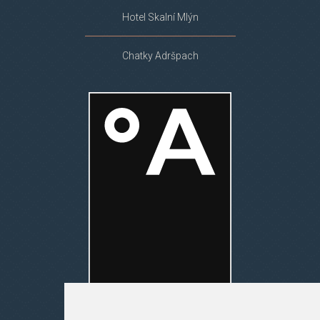
Hotel Skalní Mlýn
Chatky Adršpach