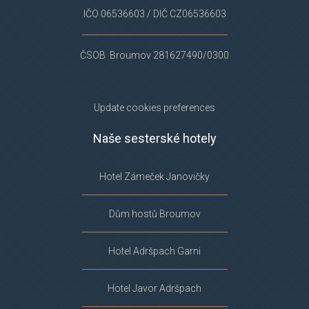
IČO 06536603 / DIČ CZ06536603
ČSOB Broumov 281627490/0300
Update cookies preferences
Naše sesterské hotely
Hotel Zámeček Janovičky
Dům hostů Broumov
Hotel Adršpach Garni
Hotel Javor Adršpach