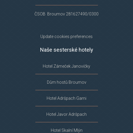
ČSOB Broumov 281627490/0300
Update cookies preferences
Naše sesterské hotely
Hotel Zámeček Janovičky
Dům hostů Broumov
Hotel Adršpach Garni
Hotel Javor Adršpach
Hotel Skalní Mlýn