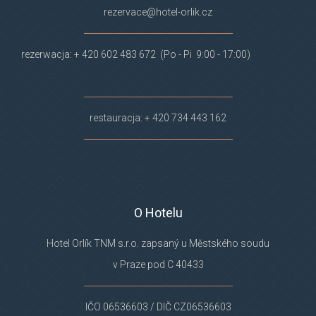
rezervace@hotel-orlik.cz
rezerwacja: + 420 602 483 672 (Po - Pi 9:00 - 17:00)
restauracja: + 420 734 443 162
O Hotelu
Hotel Orlík TNM s.r.o. zapsaný u Městského soudu
v Praze pod C 40433
IČO 06536603 / DIČ CZ06536603