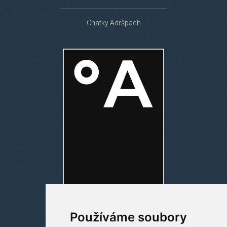
Chatky Adršpach
Používáme soubory