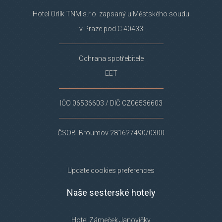
Hotel Orlík TNM s.r.o. zapsaný u Městského soudu
v Praze pod C 40433
Ochrana spotřebitele
EET
IČO 06536603 / DIČ CZ06536603
ČSOB Broumov 281627490/0300
Update cookies preferences
Naše sesterské hotely
Hotel Zámeček Janovičky