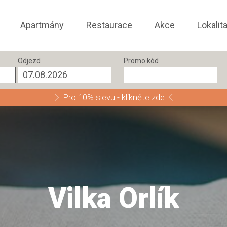
Apartmány
Restaurace
Akce
Lokalit
Odjezd
Promo kód
Pro 10% slevu - klikněte zde
Vilka Orlík