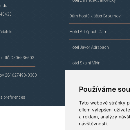
Hotel Zámeček Janovičky
oudu
 40433
Dům hostů klášter Broumov
ebitele
Hotel Adršpach Garni
Hotel Javor Adršpach
 / DIČ CZ06536603
Hotel Skalní Mlýn
v 281627490/0300
Chatky Adršpach
Používáme sou
s preferences
Tyto webové stránky po
cílem vylepšení uživat
a reklam, analýzy návš
Projekt REKONSTRUKCE HOTELU O
návštěvnosti.
Evropskou unií.