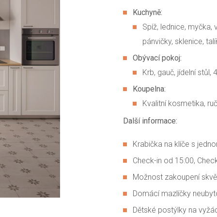
Kuchyně:
Spíž, lednice, myčka, 
pánvičky, sklenice, talí
Obývací pokoj:
Krb, gauč, jídelní stůl,
Koupelna:
Kvalitní kosmetika, ru
Další informace:
Krabička na klíče s jedn
Check-in od 15:00, Chec
Možnost zakoupení skvělé
Domácí mazlíčky neuby
Dětské postýlky na vyžá