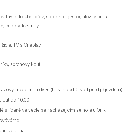
vestavná trouba, dřez, sporák, digestoř, úložný prostor,
ře, příbory, kastroly
 4 židle, TV s Oneplay
čníky, sprchový kout
orázovým kódem u dveří (hosté obdrží kód před příjezdem)
k-out do 10:00
 snídaně ve vedle se nacházejícím se hotelu Orlík
továváme
dání zdarma