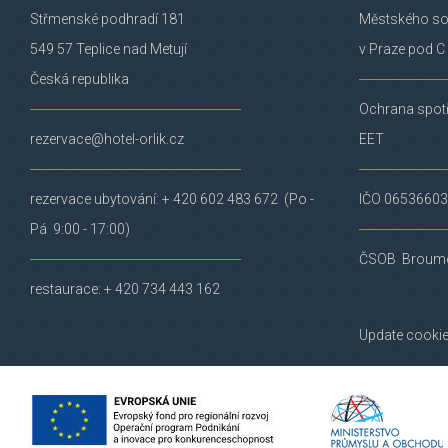
Střmenské podhradí 181
Městského s
549 57 Teplice nad Metují
v Praze pod C
Česká republika
Ochrana spotř
rezervace@hotel-orlik.cz
EET
rezervace ubytování: + 420 602 483 672 (Po -
IČO 06536603
Pá 9:00 - 17:00)
ČSOB Broumo
restaurace: + 420 734 443 162
Update cookie