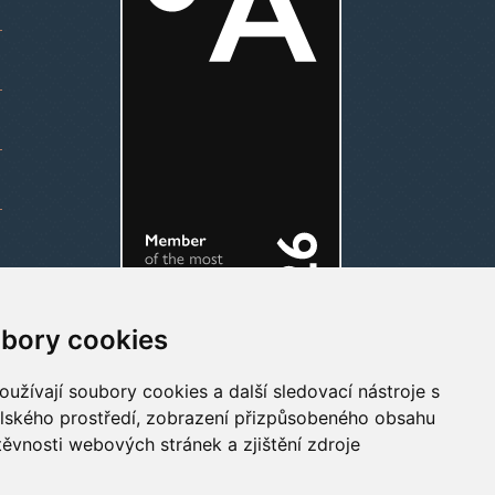
bory cookies
užívají soubory cookies a další sledovací nástroje s
elského prostředí, zobrazení přizpůsobeného obsahu
těvnosti webových stránek a zjištění zdroje
RLÍK _2/CZ.01.2.07/0.0/0.0/19_256/0019237 je spolufinancován